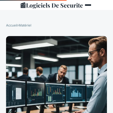
📰
Logiciels De Securite
Accueil
›
Matériel