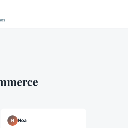
nes
commerce
Noa
N