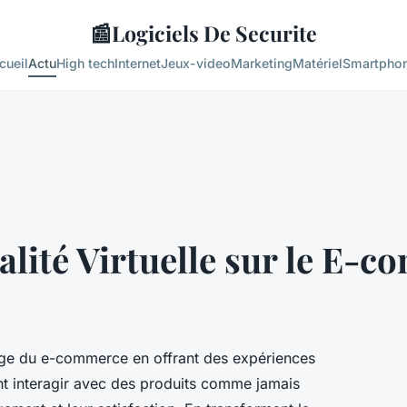
📰
Logiciels De Securite
cueil
Actu
High tech
Internet
Jeux-video
Marketing
Matériel
Smartpho
alité Virtuelle sur le E-
ysage du e-commerce en offrant des expériences
 interagir avec des produits comme jamais