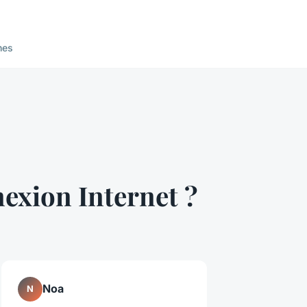
nes
exion Internet ?
Noa
N