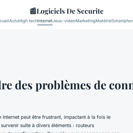
📰
Logiciels De Securite
cueil
Actu
High tech
Internet
Jeux-video
Marketing
Matériel
Smartpho
e des problèmes de conn
ternet peut être frustrant, impactant à la fois le
t survenir suite à divers éléments : routeurs